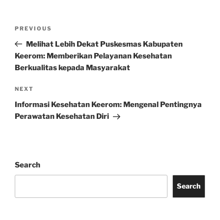
Post
Previous
PREVIOUS
navigation
Post
Melihat Lebih Dekat Puskesmas Kabupaten
Keerom: Memberikan Pelayanan Kesehatan
Berkualitas kepada Masyarakat
Next
NEXT
Post
Informasi Kesehatan Keerom: Mengenal Pentingnya
Perawatan Kesehatan Diri
Search
Search