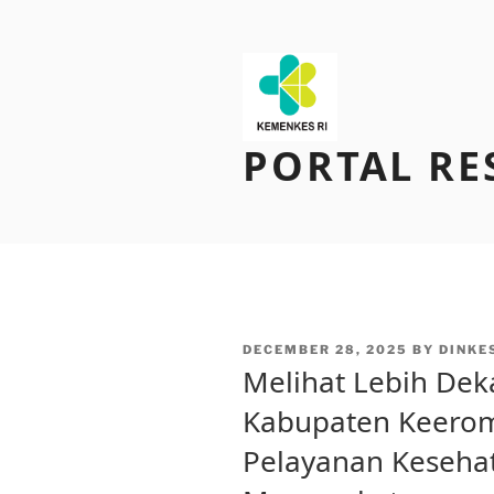
Skip
to
content
PORTAL RE
POSTED
DECEMBER 28, 2025
BY
DINKE
ON
Melihat Lebih De
Kabupaten Keero
Pelayanan Kesehat