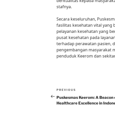
berkualitas kepada masyarakat
stafnya.
Secara keseluruhan, Puskes
fasilitas kesehatan vital ya
pelayanan kesehatan yang be
pusat kesehatan pada layanan
terhadap perawatan pasien, 
pengembangan masyarakat me
penduduk Keerom dan sekita
Post
Previous
PREVIOUS
navigation
Post
Puskesmas Keerom: A Beacon 
Healthcare Excellence in Indon