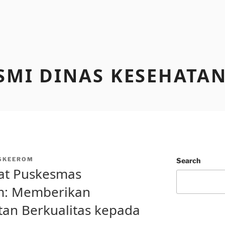
SMI DINAS KESEHATA
SKEEROM
Search
kat Puskesmas
m: Memberikan
an Berkualitas kepada