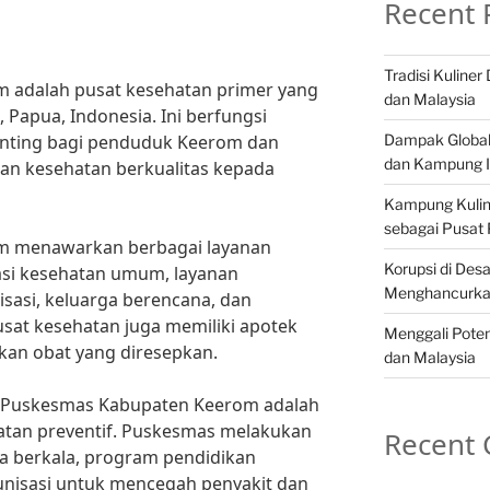
Recent 
Tradisi Kuline
 adalah pusat kesehatan primer yang
dan Malaysia
 Papua, Indonesia. Ini berfungsi
Dampak Globali
penting bagi penduduk Keerom dan
dan Kampung I
an kesehatan berkualitas kepada
Kampung Kulin
sebagai Pusat 
m menawarkan berbagai layanan
Korupsi di Des
asi kesehatan umum, layanan
Menghancurka
isasi, keluarga berencana, dan
sat kesehatan juga memiliki apotek
Menggali Poten
kan obat yang diresepkan.
dan Malaysia
ri Puskesmas Kabupaten Keerom adalah
atan preventif. Puskesmas melakukan
Recent
a berkala, program pendidikan
nisasi untuk mencegah penyakit dan