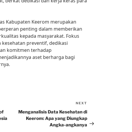
, berkat dedikasi dan kerja keras para
mas Kabupaten Keerom merupakan
ng berperan penting dalam memberikan
rkualitas kepada masyarakat. Fokus
 kesehatan preventif, dedikasi
dan komitmen terhadap
njadikannya aset berharga bagi
rnya.
NEXT
Next
Post
of
Menganalisis Data Kesehatan di
esia
Keerom: Apa yang Diungkap
Angka-angkanya