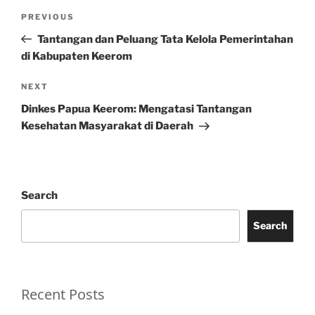
Post
Previous
PREVIOUS
navigation
Post
Tantangan dan Peluang Tata Kelola Pemerintahan
di Kabupaten Keerom
Next
NEXT
Post
Dinkes Papua Keerom: Mengatasi Tantangan
Kesehatan Masyarakat di Daerah
Search
Search
Recent Posts