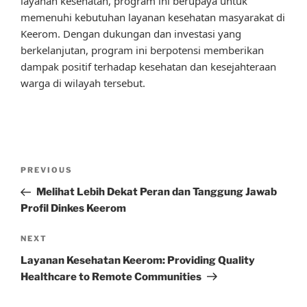
layanan kesehatan, program ini berupaya untuk
memenuhi kebutuhan layanan kesehatan masyarakat di
Keerom. Dengan dukungan dan investasi yang
berkelanjutan, program ini berpotensi memberikan
dampak positif terhadap kesehatan dan kesejahteraan
warga di wilayah tersebut.
Post
Previous
PREVIOUS
navigation
Post
Melihat Lebih Dekat Peran dan Tanggung Jawab
Profil Dinkes Keerom
Next
NEXT
Post
Layanan Kesehatan Keerom: Providing Quality
Healthcare to Remote Communities