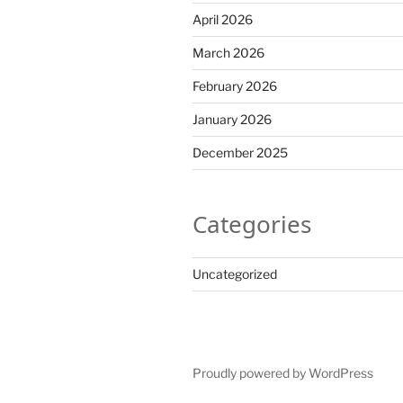
April 2026
March 2026
February 2026
January 2026
December 2025
Categories
Uncategorized
Proudly powered by WordPress