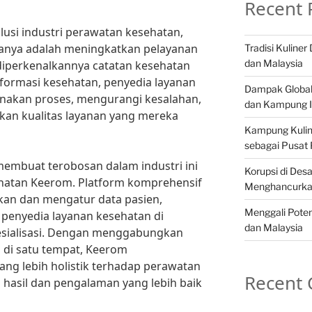
Recent 
lusi industri perawatan kesehatan,
manya adalah meningkatkan pelayanan
Tradisi Kuline
dan Malaysia
 diperkenalkannya catatan kesehatan
nformasi kesehatan, penyedia layanan
Dampak Globali
nakan proses, mengurangi kesalahan,
dan Kampung I
kan kualitas layanan yang mereka
Kampung Kulin
sebagai Pusat 
 membuat terobosan dalam industri ini
Korupsi di Des
ehatan Keerom. Platform komprehensif
Menghancurka
kan dan mengatur data pasien,
Menggali Poten
penyedia layanan kesehatan di
dan Malaysia
esialisasi. Dengan menggabungkan
 di satu tempat, Keerom
g lebih holistik terhadap perawatan
Recent
hasil dan pengalaman yang lebih baik