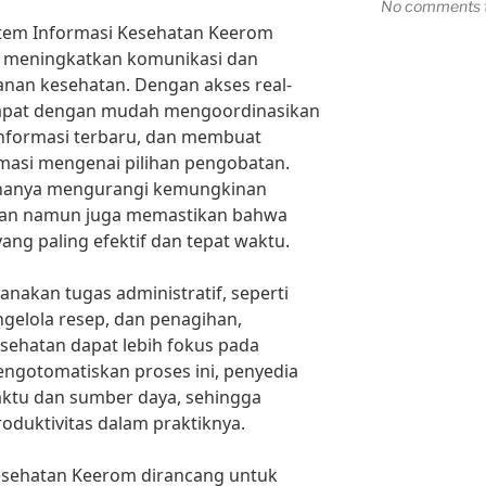
No comments t
stem Informasi Kesehatan Keerom
 meningkatkan komunikasi dan
yanan kesehatan. Dengan akses real-
 dapat dengan mudah mengoordinasikan
informasi terbaru, dan membuat
masi mengenai pilihan pengobatan.
ak hanya mengurangi kemungkinan
anan namun juga memastikan bahwa
ng paling efektif dan tepat waktu.
nakan tugas administratif, seperti
gelola resep, dan penagihan,
sehatan dapat lebih fokus pada
ngotomatiskan proses ini, penyedia
ktu dan sumber daya, sehingga
oduktivitas dalam praktiknya.
 Kesehatan Keerom dirancang untuk